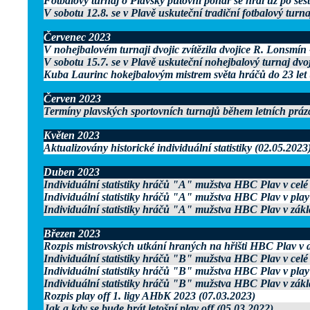
Fotbalový turnaj o Plavský
putovní pohár se hrál už po šes
V sobotu 12.8. se v Plavě uskuteční tradiční fotbalový turn
Červenec 2023
V nohejbalovém turnaji dvojic zvítězila dvojice R. Lonsmín
V sobotu 15.7. se v Plavě uskuteční nohejbalový turnaj dvo
Kuba Laurinc hokejbalovým mistrem světa hráčů do 23 let 
Červen 2023
Termíny plavských sportovních turnajů během letních práz
Květen 2023
Aktualizovány historické individuální statistiky (02.05.2023
Duben 2023
Individuální statistiky hráčů "A" mužstva HBC Plav v celé
Individuální statistiky hráčů "A" mužstva HBC Plav v play
Individuální statistiky hráčů "A" mužstva HBC Plav v zákl
Březen 2023
Rozpis mistrovských utkání hraných na hřišti HBC Plav v
Individuální statistiky hráčů "B" mužstva HBC Plav v celé
Individuální statistiky hráčů "B" mužstva HBC Plav v play
Individuální statistiky hráčů "B" mužstva HBC Plav v zákl
Rozpis play off 1. ligy AHbK 2023 (07.03.2023)
Jak a kdy se bude hrát letošní play off (05.03.2022)