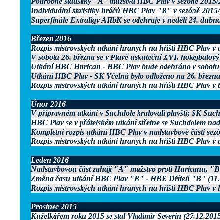
Podrobné statistiky "A" mužstva HBC Plav v sezóně 2015/
Individuální statistiky hráčů HBC Plav "B" v sezóně 2015
Superfinále Extraligy AHbK se odehraje v neděli 24. dubna
Březen 2016
Rozpis mistrovských utkání hraných na hřišti HBC Plav v
V sobotu 26. března se v Plavě uskuteční XVI. hokejbalový 
Utkání HBC Hurican - HBC Plav bude odehráno v sobotu 1
Utkání HBC Plav - SK Včelná bylo odloženo na 26. března
Rozpis mistrovských utkání hraných na hřišti HBC Plav v 
Únor 2016
V přípravném utkání v Suchdole kralovali plavští; SK Suc
HBC Plav se v přátelském utkání střetne se Suchdolem nad
Kompletní rozpis utkání HBC Plav v nadstavbové části sez
Rozpis mistrovských utkání hraných na hřišti HBC Plav v 
Leden 2016
Nadstavbovou část zahájí "A" mužstvo proti Huricanu, "B"
Změna času utkání HBC Plav "B" - HBK Dříteň "B" (11.
Rozpis mistrovských utkání hraných na hřišti HBC Plav v 
Prosinec 2015
Kuželkářem roku 2015 se stal Vladimír Severín (27.12.2015