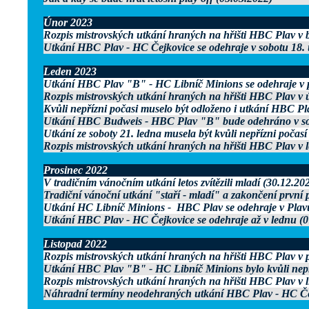
Únor 2023
Rozpis mistrovských utkání hraných na hřišti HBC Plav v 
Utkání HBC Plav - HC Čejkovice se odehraje v sobotu 18. 
Leden 2023
Utkání HBC Plav "B" - HC Libníč Minions se odehraje v p
Rozpis mistrovských utkání hraných na hřišti HBC Plav v 
Kvůli nepřízni počasi muselo být odloženo i utkání HBC Pl
Utkání HBC Budweis - HBC Plav "B" bude odehráno v sob
Utkání ze soboty 21. ledna musela být kvůli nepřízni počas
Rozpis mistrovských utkání hraných na hřišti HBC Plav v 
Prosinec 2022
V tradičním vánočním utkání letos zvítězili mladí (30.12.20
Tradiční vánoční utkání "staří - mladí" a zakončení první p
Utkání HC Libníč Minions - HBC Plav se odehraje v Plav
Utkání HBC Plav - HC Čejkovice se odehraje až v lednu (0
Listopad 2022
Rozpis mistrovských utkání hraných na hřišti HBC Plav v p
Utkání HBC Plav "B" - HC Libníč Minions bylo kvůli nepří
Rozpis mistrovských utkání hraných na hřišti HBC Plav v l
Náhradní termíny neodehraných utkání HBC Plav - HC Č