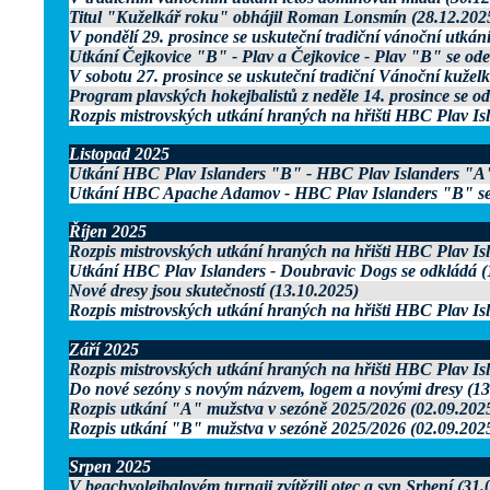
Titul "Kuželkář roku" obhájil Roman Lonsmín (28.12.202
V pondělí 29. prosince se uskuteční tradiční vánoční utkání
Utkání Čejkovice "B" - Plav a Čejkovice - Plav "B" se odeh
V sobotu 27. prosince se uskuteční tradiční Vánoční kuželk
Program plavských hokejbalistů z neděle 14. prosince se o
Rozpis mistrovských utkání hraných na hřišti HBC Plav Isl
Listopad 2025
Utkání HBC Plav Islanders "B" - HBC Plav Islanders "A" 
Utkání HBC Apache Adamov - HBC Plav Islanders "B" se 
Říjen 2025
Rozpis mistrovských utkání hraných na hřišti HBC Plav Isl
Utkání HBC Plav Islanders - Doubravic Dogs se odkládá (
Nové dresy jsou skutečností (13.10.2025)
Rozpis mistrovských utkání hraných na hřišti HBC Plav Isl
Září 2025
Rozpis mistrovských utkání hraných na hřišti HBC Plav Isl
Do nové sezóny s novým názvem, logem a novými dresy (13
Rozpis utkání "A" mužstva v sezóně 2025/2026 (02.09.202
Rozpis utkání "B" mužstva v sezóně 2025/2026 (02.09.202
Srpen 2025
V beachvolejbalovém turnaji zvítězili otec a syn Srbení (31