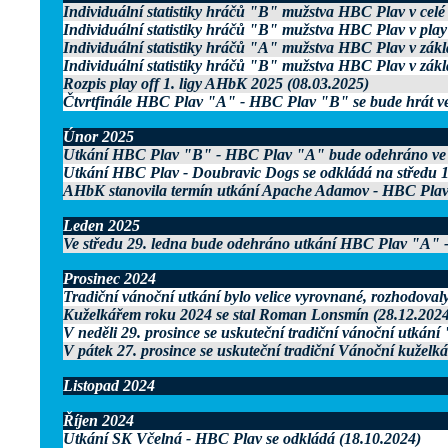
Individuální statistiky hráčů "B" mužstva HBC Plav v celé
Individuální statistiky hráčů "B" mužstva HBC Plav v play
Individuální statistiky hráčů "A" mužstva HBC Plav v zákl
Individuální statistiky hráčů "B" mužstva HBC Plav v zákl
Rozpis play off 1. ligy AHbK 2025 (08.03.2025)
Čtvrtfinále HBC Plav "A" - HBC Plav "B" se bude hrát ve 
Únor 2025
Utkání HBC Plav "B" - HBC Plav "A" bude odehráno ve s
Utkání HBC Plav - Doubravic Dogs se odkládá na středu 1
AHbK stanovila termín utkání Apache Adamov - HBC Plav "
Leden 2025
Ve středu 29. ledna bude odehráno utkání HBC Plav "A" 
Prosinec 2024
Tradiční vánoční utkání bylo velice vyrovnané, rozhodovaly 
Kuželkářem roku 2024 se stal Roman Lonsmín (28.12.2024
V neděli 29. prosince se uskuteční tradiční vánoční utkání 
V pátek 27. prosince se uskuteční tradiční Vánoční kuželká
Listopad 2024
Říjen 2024
Utkání SK Včelná - HBC Plav se odkládá (18.10.2024)