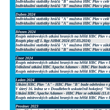
Individuální statistiky hráčů "B" mužstva HBC Plav v celé
Individuální statistiky hráčů "B" mužstva HBC Plav v play
Duben 2024
Individuální statistiky hráčů "A" mužstva HBC Plav v celé
Individuální statistiky hráčů "A" mužstva HBC Plav v play
Březen 2024
Rozpis mistrovských utkání hraných na hřišti HBC Plav v
Rozpis play off 1. ligy AHbK 2024 (07.03.2024)
Individuální statistiky hráčů "A" mužstva HBC Plav v zákl
Individuální statistiky hráčů "B" mužstva HBC Plav v zákl
Únor 2024
Rozpis mistrovských utkání hraných na hřišti HBC Plav v 
Odložené utkání HBC Apache Adamov - HBC Plav bude ode
Rozpis mistrovských utkání hraných na hřišti HBC Plav v 
Leden 2024
Utkání HBC Plav "A" - HBC Plav "B" bude odehráno v pá
V úterý 16. ledna se v Doudlebech uskutečnil hokejový "W
Utkání HBC Apache Adamov - HBC Plav se odkládá (11.0
Rozpis mistrovských utkání hraných na hřišti HBC Plav v 
Prosinec 2023