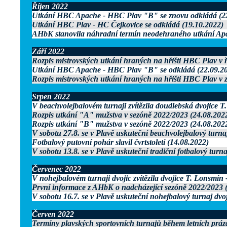
Říjen 2022
Utkání HBC Apache - HBC Plav "B" se znovu odkládá (2
Utkání HBC Plav - HC Čejkovice se odkládá (19.10.2022)
AHbK stanovila náhradní termín neodehraného utkání Ap
Září 2022
Rozpis mistrovských utkání hraných na hřišti HBC Plav v ř
Utkání HBC Apache - HBC Plav "B" se odkládá (22.09.2
Rozpis mistrovských utkání hraných na hřišti HBC Plav v z
Srpen 2022
V beachvolejbalovém turnaji zvítězila doudlebská dvojice T.
Rozpis utkání "A" mužstva v sezóně 2022/2023 (24.08.202
Rozpis utkání "B" mužstva v sezóně 2022/2023 (24.08.202
V sobotu 27.8. se v Plavě uskuteční beachvolejbalový turnaj
Fotbalový putovní pohár slavil čvrtstoletí (14.08.2022)
V sobotu 13.8. se v Plavě uskuteční tradiční fotbalový turn
Červenec 2022
V nohejbalovém turnaji dvojic zvítězila dvojice T. Lonsmín
První informace z AHbK o nadcházející sezóně 2022/2023 
V sobotu 16.7. se v Plavě uskuteční nohejbalový turnaj dvo
Červen 2022
Termíny plavských sportovních turnajů během letních práz