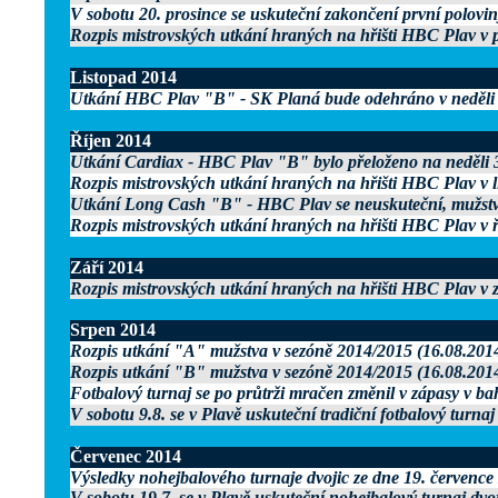
V sobotu 20. prosince se uskuteční zakončení první polovin
Rozpis mistrovských utkání hraných na hřišti HBC Plav v p
Listopad 2014
Utkání HBC Plav "B" - SK Planá bude odehráno v neděli 1
Říjen 2014
Utkání Cardiax - HBC Plav "B" bylo přeloženo na neděli 3
Rozpis mistrovských utkání hraných na hřišti HBC Plav v l
Utkání Long Cash "B" - HBC Plav se neuskuteční, mužstv
Rozpis mistrovských utkání hraných na hřišti HBC Plav v ř
Září 2014
Rozpis mistrovských utkání hraných na hřišti HBC Plav v z
Srpen 2014
Rozpis utkání "A" mužstva v sezóně 2014/2015 (16.08.201
Rozpis utkání "B" mužstva v sezóně 2014/2015 (16.08.201
Fotbalový turnaj se po průtrži mračen změnil v zápasy v bah
V sobotu 9.8. se v Plavě uskuteční tradiční fotbalový turnaj
Červenec 2014
Výsledky nohejbalového turnaje dvojic ze dne 19. července
V sobotu 19.7. se v Plavě uskuteční nohejbalový turnaj dvo