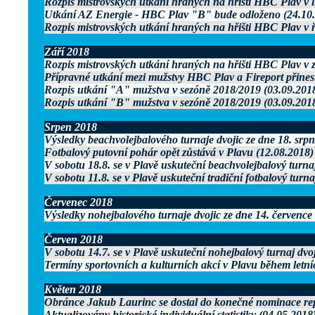
Rozpis mistrovských utkání hraných na hřišti HBC Plav v l
Utkání AZ Energie - HBC Plav "B" bude odloženo (24.10
Rozpis mistrovských utkání hraných na hřišti HBC Plav v ř
Září 2018
Rozpis mistrovských utkání hraných na hřišti HBC Plav v z
Přípravné utkání mezi mužstvy HBC Plav a Fireport přinesl
Rozpis utkání "A" mužstva v sezóně 2018/2019 (03.09.201
Rozpis utkání "B" mužstva v sezóně 2018/2019 (03.09.201
Srpen 2018
Výsledky beachvolejbalového turnaje dvojic ze dne 18. srp
Fotbalový putovní pohár opět zůstává v Plavu (12.08.2018)
V sobotu 18.8. se v Plavě uskuteční beachvolejbalový turnaj
V sobotu 11.8. se v Plavě uskuteční tradiční fotbalový turna
Červenec 2018
Výsledky nohejbalového turnaje dvojic ze dne 14. července
Červen 2018
V sobotu 14.7. se v Plavě uskuteční nohejbalový turnaj dvo
Termíny sportovních a kulturních akcí v Plavu během letn
Květen 2018
Obránce Jakub Laurinc se dostal do konečné nominace repr
Aktualizovány historické individuální statistiky (04.05.2018