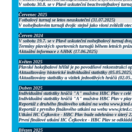
V sobotu 30.8. se v Plavě uskuteční beachvolejbalový turnaj
Červenec 2025
Fotbalový turnaj se letos neuskuteční (31.07.2025)
V nohejbalovém turnaji dvojic stejně jako vloni zvítězili ot
Červen 2024
V sobotu 19.7. se v Plavě uskuteční nohejbalový turnaj dvo
Termíny plavských sportovních turnajů během letních práz
Aktuální informace z AHbK (17.06.2025)
Květen 2025
Plavské hokejbalové hřiště je po povodňové rekonstrukci op
Aktualizovány historické individuální statistiky (05.05.2025
Aktualizovány statistiky u vizitek jednotlivých hráčů (02.05
Duben 2025
Individuální statistiky hráčů "A" mužstva HBC Plav v celé
Individuální statistiky hráčů "A" mužstva HBC Plav v play
Reportáž z druhého finálového utkání na webu www.jcted.c
Reportáž z prvního finálového utkání na webu www.jcted.c
Utkání HC Čejkovice - HBC Plav bude odehráno v úterý 2
První finálové utkání HC Čejkovice - HBC Plav se odkládá
Březen 2025