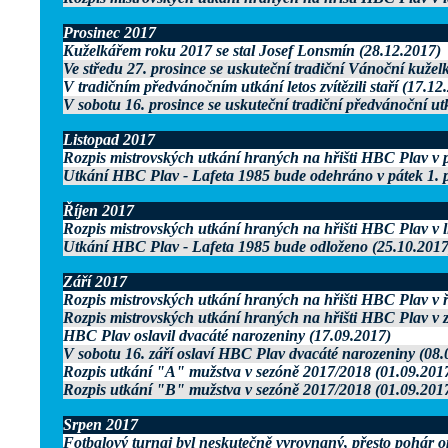
Prosinec 2017
Kuželkářem roku 2017 se stal Josef Lonsmín (28.12.2017)
Ve středu 27. prosince se uskuteční tradiční Vánoční kužel
V tradičním předvánočním utkání letos zvítězili staří (17.12
V sobotu 16. prosince se uskuteční tradiční předvánoční ut
Listopad 2017
Rozpis mistrovských utkání hraných na hřišti HBC Plav v p
Utkání HBC Plav - Lafeta 1985 bude odehráno v pátek 1. p
Říjen 2017
Rozpis mistrovských utkání hraných na hřišti HBC Plav v l
Utkání HBC Plav - Lafeta 1985 bude odloženo (25.10.2017
Září 2017
Rozpis mistrovských utkání hraných na hřišti HBC Plav v ř
Rozpis mistrovských utkání hraných na hřišti HBC Plav v z
HBC Plav oslavil dvacáté narozeniny (17.09.2017)
V sobotu 16. září oslaví HBC Plav dvacáté narozeniny (08.
Rozpis utkání "A" mužstva v sezóně 2017/2018 (01.09.201
Rozpis utkání "B" mužstva v sezóně 2017/2018 (01.09.201
Srpen 2017
Fotbalový turnaj byl neskutečně vyrovnaný, přesto pohár o