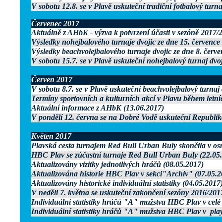
V sobotu 12.8. se v Plavě uskuteční tradiční fotbalový turn
Červenec 2017
Aktuálně z AHbK - výzva k potvrzení účasti v sezóně 2017/
Výsledky nohejbalového turnaje dvojic ze dne 15. července
Výsledky beachvolejbalového turnaje dvojic ze dne 8. červ
V sobotu 15.7. se v Plavě uskuteční nohejbalový turnaj dvo
Červen 2017
V sobotu 8.7. se v Plavě uskuteční beachvolejbalový turnaj 
Termíny sportovních a kulturních akcí v Plavu během letn
Aktuální informace z AHbK (13.06.2017)
V pondělí 12. června se na Dobré Vodě uskuteční Republi
Květen 2017
Plavská cesta turnajem Red Bull Urban Buly skončila v osm
HBC Plav se zúčastní turnaje Red Bull Urban Buly (22.05
Aktualizovány vizitky jednotlivých hráčů (08.05.2017)
Aktualizována historie HBC Plav v sekci"Archiv" (07.05.2
Aktualizovány historické individuální statistiky (04.05.2017
V neděli 7. května se uskuteční zakončení sezóny 2016/201
Individuální statistiky hráčů "A" mužstva HBC Plav v celé
Individuální statistiky hráčů "A" mužstva HBC Plav v pla