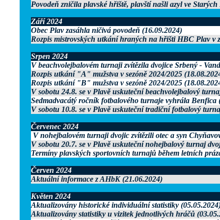
Povodeň zničila plavské hřiště, plavští našli azyl ve Starýc
Září 2024
Obec Plav zasáhla ničivá povodeň (16.09.2024)
Rozpis mistrovských utkání hraných na hřišti HBC Plav v z
Srpen 2024
V beachvolejbalovém turnaji zvítězila dvojice Srbený - Van
Rozpis utkání "A" mužstva v sezóně 2024/2025 (18.08.202
Rozpis utkání "B" mužstva v sezóně 2024/2025 (18.08.202
V sobotu 24.8. se v Plavě uskuteční beachvolejbalový turnaj
Sedmadvacátý ročník fotbalového turnaje vyhrála Benfica 
V sobotu 10.8. se v Plavě uskuteční tradiční fotbalový turn
Červenec 2024
V nohejbalovém turnaji dvojic zvítězili otec a syn Chyňavo
V sobotu 20.7. se v Plavě uskuteční nohejbalový turnaj dvo
Termíny plavských sportovních turnajů během letních práz
Červen 2024
Aktuální informace z AHbK (21.06.2024)
Květen 2024
Aktualizovány historické individuální statistiky (05.05.2024
Aktualizovány statistiky u vizitek jednotlivých hráčů (03.05