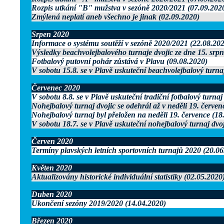
Rozpis utkání "B" mužstva v sezóně 2020/2021 (07.09.202
Zmýlená neplatí aneb všechno je jinak (02.09.2020)
Srpen 2020
Informace o systému soutěží v sezóně 2020/2021 (22.08.202
Výsledky beachvolejbalového turnaje dvojic ze dne 15. srp
Fotbalový putovní pohár zůstává v Plavu (09.08.2020)
V sobotu 15.8. se v Plavě uskuteční beachvolejbalový turnaj
Červenec 2020
V sobotu 8.8. se v Plavě uskuteční tradiční fotbalový turnaj
Nohejbalový turnaj dvojic se odehrál až v neděli 19. červen
Nohejbalový turnaj byl přeložen na neděli 19. července (18
V sobotu 18.7. se v Plavě uskuteční nohejbalový turnaj dvo
Červen 2020
Termíny plavských letních sportovních turnajů 2020 (20.06
Květen 2020
Aktualizovány historické individuální statistiky (02.05.2020
Duben 2020
Ukončení sezóny 2019/2020 (14.04.2020)
Březen 2020