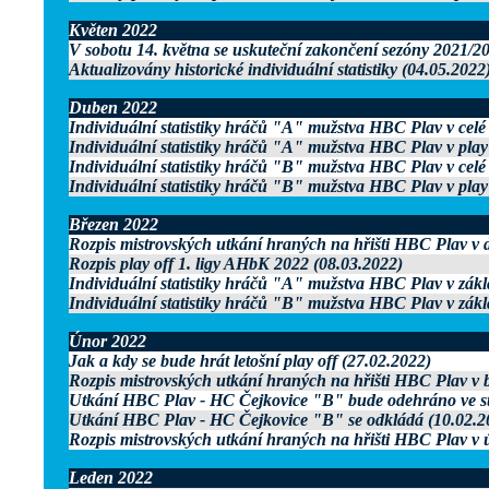
Květen 2022
V sobotu 14. května se uskuteční zakončení sezóny 2021/2
Aktualizovány historické individuální statistiky (04.05.2022
Duben 2022
Individuální statistiky hráčů "A" mužstva HBC Plav v celé
Individuální statistiky hráčů "A" mužstva HBC Plav v play
Individuální statistiky hráčů "B" mužstva HBC Plav v celé
Individuální statistiky hráčů "B" mužstva HBC Plav v play
Březen 2022
Rozpis mistrovských utkání hraných na hřišti HBC Plav v
Rozpis play off 1. ligy AHbK 2022 (08.03.2022)
Individuální statistiky hráčů "A" mužstva HBC Plav v zákl
Individuální statistiky hráčů "B" mužstva HBC Plav v zákl
Únor 2022
Jak a kdy se bude hrát letošní play off (27.02.2022)
Rozpis mistrovských utkání hraných na hřišti HBC Plav v 
Utkání HBC Plav - HC Čejkovice "B" bude odehráno ve stř
Utkání HBC Plav - HC Čejkovice "B" se odkládá (10.02.2
Rozpis mistrovských utkání hraných na hřišti HBC Plav v 
Leden 2022