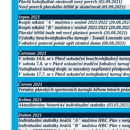
Plavští hokejbalisté otestovali nový povrch (02.09.2021)
Nový povrch plavského hřiště je skutečností (01.09.2021)
Srpen 2021
Rozpis utkání "A" mužstva v sezóně 2021/2022 (20.08.202
Rozpis utkání "B" mužstva v sezóně 2021/2022 (20.08.202
Plavské hřiště bude mít nový plastový povrch (20.08.2021)
Výsledky beachvolejbalového turnaje - Tomáš Lonsmín završi
Fotbalový putovní pohár opět zůstává doma (08.08.2021)
Červenec 2021
V sobotu 14.8. se v Plavě uskuteční beachvolejbalový turnaj
V sobotu 7.8. se v Plavě uskuteční tradiční fotbalový turnaj
Nohejbalový turnaj dvojic se navzdory nepříznivé předpověd
V sobotu 17.7. se v Plavě uskuteční nohejbalový turnaj dvo
Červen 2021
Termíny plavských sportovních turnajů během letních práz
Květen 2021
Aktualizovány historické individuální statistiky (03.05.2021
Duben 2021
Individuální statistiky hráčů "A" mužstva HBC Plav v neú
Individuální statistiky hráčů "B" mužstva HBC Plav v neú