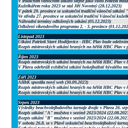
V tradičním vánočním utkání stejně jako vloni zvítězili mla
Kuželkářem roku 2023 se stal Jiří Novotný (28.12.2023)
V pátek 29. prosince se uskuteční tradiční vánoční utkání "
Ve středu 27. prosince se uskuteční tradiční Vánoční kužel
Náhradní termíny odložených utkání (05.12.2023)
Odložení víkendového programu 2. - 3. prosince (01.12.202
Listopad 2023
Utkání Patrioti Staré Hodějovice - HBC Plav bude odehráno
Rozpis mistrovských utkání hraných na hřišti HBC Plav v p
Říjen 2023
Rozpis mistrovských utkání hraných na hřišti HBC Plav v l
V Plavu odehráli exhibiční utkání hokejbalisté bývalého 
Září 2023
AHbK spustila nový web (30.09.2023)
Rozpis mistrovských utkání hraných na hřišti HBC Plav v ř
Rozpis mistrovských utkání hraných na hřišti HBC Plav v z
Srpen 2023
Výsledky beachvolejbalového turnaje dvojic v Plavu 26. sr
Rozpis utkání "A" mužstva v sezóně 2023/2024 (22.08.202
Rozpis utkání "B" mužstva v sezóně 2023/2024 (22.08.202
V sobotu 26.8. se v Plavě uskuteční beachvolejbalový turnaj