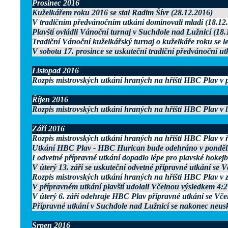
Prosinec 2016
Kuželkářem roku 2016 se stal Radim Šívr (28.12.2016)
V tradičním předvánočním utkání dominovali mladí (18.12
Plavští ovládli Vánoční turnaj v Suchdole nad Lužnicí (18.
Tradiční Vánoční kuželkářský turnaj o kuželkáře roku se le
V sobotu 17. prosince se uskuteční tradiční předvánoční ut
Listopad 2016
Rozpis mistrovských utkání hraných na hřišti HBC Plav v p
Říjen 2016
Rozpis mistrovských utkání hraných na hřišti HBC Plav v l
Září 2016
Rozpis mistrovských utkání hraných na hřišti HBC Plav v ř
Utkání HBC Plav - HBC Hurican bude odehráno v pondělí 2
I odvetné přípravné utkání dopadlo lépe pro plavské hokejbal
V úterý 13. září se uskuteční odvetné přípravné utkání se 
Rozpis mistrovských utkání hraných na hřišti HBC Plav v z
V přípravném utkání plavští udolali Včelnou výsledkem 4:2
V úterý 6. září odehraje HBC Plav přípravné utkání se Vče
Přípravné utkání v Suchdole nad Lužnicí se nakonec neusk
Srpen 2016