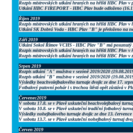
Rozpis mistrovských utkání hraných na hřišti HBC Plav v p
Utkání HBC FIREPORT - HBC Plav bude odloženo (16.1
Říjen 2019
Rozpis mistrovských utkání hraných na hřišti HBC Plav v l
Utkání SK Dobrá Voda - HBC Plav "B" je přeloženo na nedě
Září 2019
Utkání Sokol Římov VCHS - HBC Plav "B" má posunutý za
Rozpis mistrovských utkání hraných na hřišti HBC Plav v ř
Rozpis mistrovských utkání hraných na hřišti HBC Plav v z
Srpen 2019
Rozpis utkání "A" mužstva v sezóně 2019/2020 (19.08.201
Rozpis utkání "B" mužstva v sezóně 2019/2020 (19.08.201
Výsledky beachvolejbalového turnaje dvojic ze dne 17. srp
Fotbalový putovní pohár i s trochou štěstí opět zůstává v P
Červenec2019
V sobotu 17.8. se v Plavě uskuteční beachvolejbalový turnaj
V sobotu 10.8. se v Plavě uskuteční tradiční fotbalový turn
Výsledky nohejbalového turnaje dvojic ze dne 13. července
V sobotu 13.7. se v Plavě uskuteční nohejbalový turnaj dvo
Červen 2019