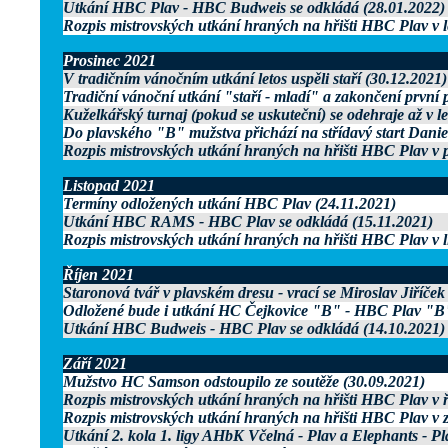
Utkání HBC Plav - HBC Budweis se odkládá (28.01.2022)
Rozpis mistrovských utkání hraných na hřišti HBC Plav v 
Prosinec 2021
V tradičním vánočním utkání letos uspěli staří (30.12.2021)
Tradiční vánoční utkání "staří - mladí" a zakončení první p
Kuželkářský turnaj (pokud se uskuteční) se odehraje až v l
Do plavského "B" mužstva přichází na střídavý start Danie
Rozpis mistrovských utkání hraných na hřišti HBC Plav v p
Listopad 2021
Termíny odložených utkání HBC Plav (24.11.2021)
Utkání HBC RAMS - HBC Plav se odkládá (15.11.2021)
Rozpis mistrovských utkání hraných na hřišti HBC Plav v l
Říjen 2021
Staronová tvář v plavském dresu - vrací se Miroslav Jiříček
Odložené bude i utkání HC Čejkovice "B" - HBC Plav "B"
Utkání HBC Budweis - HBC Plav se odkládá (14.10.2021)
Září 2021
Mužstvo HC Samson odstoupilo ze soutěže (30.09.2021)
Rozpis mistrovských utkání hraných na hřišti HBC Plav v ř
Rozpis mistrovských utkání hraných na hřišti HBC Plav v z
Utkání 2. kola 1. ligy AHbK Včelná - Plav a Elephants - Pl