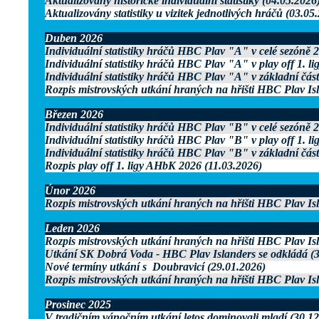
Aktualizovány historické individuální statistiky (04.05.2026
Aktualizovány statistiky u vizitek jednotlivých hráčů (03.05
Duben 2026
Individuální statistiky hráčů HBC Plav "A" v celé sezóně 
Individuální statistiky hráčů HBC Plav "A" v play off 1. 
Individuální statistiky hráčů HBC Plav "A" v základní čás
Rozpis mistrovských utkání hraných na hřišti HBC Plav Is
Březen 2026
Individuální statistiky hráčů HBC Plav "B" v celé sezóně 
Individuální statistiky hráčů HBC Plav "B" v play off 1. 
Individuální statistiky hráčů HBC Plav "B" v základní čás
Rozpis play off 1. ligy AHbK 2026 (11.03.2026)
Únor 2026
Rozpis mistrovských utkání hraných na hřišti HBC Plav Is
Leden 2026
Rozpis mistrovských utkání hraných na hřišti HBC Plav Is
Utkání SK Dobrá Voda - HBC Plav Islanders se odkládá (3
Nové termíny utkání s Doubravicí (29.01.2026)
Rozpis mistrovských utkání hraných na hřišti HBC Plav Is
Prosinec 2025
V tradičním vánočním utkání letos dominovali mladí (30.12