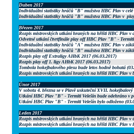
Duben 2017
Individuální statistiky hráčů "B" mužstva HBC Plav v celé
Individuální statistiky hráčů "B" mužstva HBC Plav v play
Březen 2017
Rozpis mistrovských utkání hraných na hřišti HBC Plav v
Odvetné utkání čtvrtfinále play off HBC Plav "B" - Termiti
Individuální statistiky hráčů "A" mužstva HBC Plav v zákl
Individuální statistiky hráčů "B" mužstva HBC Plav v zákl
Rozpis play off Extraligy AHbK 2017 (06.03.2017)
Rozpis play off 1. ligy AHbK 2017 (06.03.2017)
Tombola hokejbalového plesu bude letos hodně bohatá (03
Rozpis mistrovských utkání hraných na hřišti HBC Plav v 
Únor 2017
V sobotu 4. března se v Plavě uskuteční XVII. hokejbalový 
Utkání HBC Plav "B" - Termiti Velešín bude odehráno v pá
Utkání HBC Plav "B" - Termiti Velešín bylo odloženo (03.
Leden 2017
Rozpis mistrovských utkání hraných na hřišti HBC Plav v 
Rozpis mistrovských utkání hraných na hřišti HBC Plav v 