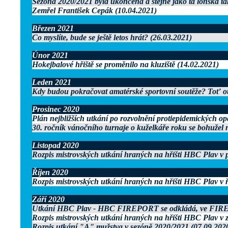
Sezóna 2020/2021 byla ukončena a stejně jako ta loňská tak
Zemřel František Cepák (10.04.2021)
Březen 2021
Co myslíte, bude se ještě letos hrát? (26.03.2021)
Únor 2021
Hokejbalové hřiště se proměnilo na kluziště (14.02.2021)
Leden 2021
Kdy budou pokračovat amatérské sportovní soutěže? Toť ot
Prosinec 2020
Plán nejbližších utkání po rozvolnění protiepidemických op
30. ročník vánočního turnaje o kuželkáře roku se bohužel 
Listopad 2020
Rozpis mistrovských utkání hraných na hřišti HBC Plav v p
Říjen 2020
Rozpis mistrovských utkání hraných na hřišti HBC Plav v ř
Září 2020
Utkání HBC Plav - HBC FIREPORT se odkládá, ve FIREP
Rozpis mistrovských utkání hraných na hřišti HBC Plav v z
Rozpis utkání "A" mužstva v sezóně 2020/2021 (07.09.202