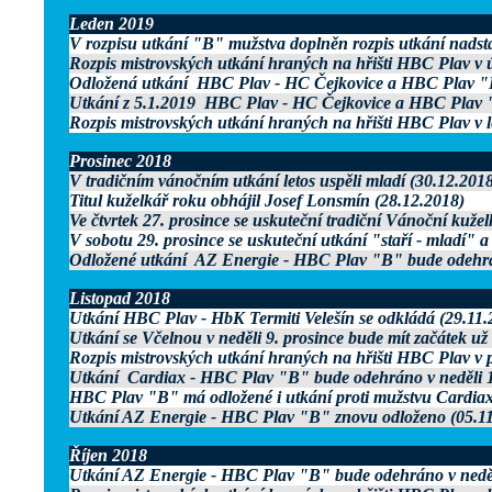
Leden 2019
V rozpisu utkání "B" mužstva doplněn rozpis utkání nadst
Rozpis mistrovských utkání hraných na hřišti HBC Plav v 
Odložená utkání HBC Plav - HC Čejkovice a HBC Plav "B"
Utkání z 5.1.2019 HBC Plav - HC Čejkovice a HBC Plav "B
Rozpis mistrovských utkání hraných na hřišti HBC Plav v 
Prosinec 2018
V tradičním vánočním utkání letos uspěli mladí (30.12.2018
Titul kuželkář roku obhájil Josef Lonsmín (28.12.2018)
Ve čtvrtek 27. prosince se uskuteční tradiční Vánoční kuže
V sobotu 29. prosince se uskuteční utkání "staří - mladí" 
Odložené utkání AZ Energie - HBC Plav "B" bude odehrán
Listopad 2018
Utkání HBC Plav - HbK Termiti Velešín se odkládá (29.11.
Utkání se Včelnou v neděli 9. prosince bude mít začátek už
Rozpis mistrovských utkání hraných na hřišti HBC Plav v p
Utkání Cardiax - HBC Plav "B" bude odehráno v neděli 18
HBC Plav "B" má odložené i utkání proti mužstvu Cardiax
Utkání AZ Energie - HBC Plav "B" znovu odloženo (05.11
Říjen 2018
Utkání AZ Energie - HBC Plav "B" bude odehráno v neděli