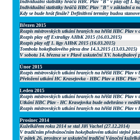
Individuální statistiky hráčů HBC Plav "B" v play off I. l
Individuální statistiky hráčů HBC Plav "B" v základní a n
Kdy se bude hrát finále? Definitivní termíny budou stanove
Březen 2015
Rozpis mistrovských utkání hraných na hřišti HBC Plav v
Rozpis play off Extraligy AHbK 2015 (16.03.2015)
Rozpis play off 1. ligy AHbK 2015 (16.03.2015)
Tombola hokejbalového plesu dne 14.3.2015 (13.03.2015)
V sobotu 14. března se v Plavě uskuteční XV. hokejbalový p
Únor 2015
Rozpis mistrovských utkání hraných na hřišti HBC Plav v 
Přeložení utkání HC Krasejovka - HBC Plav a HBC Plav "
Leden 2015
Rozpis mistrovských utkání hraných na hřišti HBC Plav v 
Utkání HBC Plav - HC Krasejovka bude odehráno v neděli 
Rozpis mistrovských utkání hraných na hřišti HBC Plav v 
Prosinec 2014
Kuželkářem roku 2014 se stal Jiří Vachel (27.12.2014)
V tradičním předvánočním hokejbalovém utkání stejně jako v
V pátek 26. prosince se uskuteční tradiční Vánoční kuželká