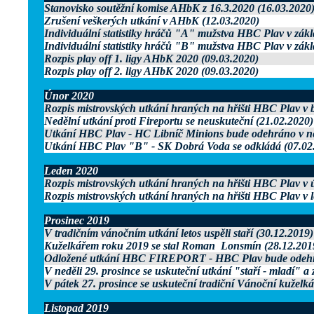
Stanovisko soutěžní komise AHbK z 16.3.2020 (16.03.2020
Zrušení veškerých utkání v AHbK (12.03.2020)
Individuální statistiky hráčů "A" mužstva HBC Plav v zákl
Individuální statistiky hráčů "B" mužstva HBC Plav v zákl
Rozpis play off 1. ligy AHbK 2020 (09.03.2020)
Rozpis play off 2. ligy AHbK 2020 (09.03.2020)
Únor 2020
Rozpis mistrovských utkání hraných na hřišti HBC Plav v 
Nedělní utkání proti Fireportu se neuskuteční (21.02.2020)
Utkání HBC Plav - HC Libníč Minions bude odehráno v nedě
Utkání HBC Plav "B" - SK Dobrá Voda se odkládá (07.02
Leden 2020
Rozpis mistrovských utkání hraných na hřišti HBC Plav v 
Rozpis mistrovských utkání hraných na hřišti HBC Plav v 
Prosinec 2019
V tradičním vánočním utkání letos uspěli staří (30.12.2019)
Kuželkářem roku 2019 se stal Roman Lonsmín (28.12.201
Odložené utkání HBC FIREPORT - HBC Plav bude odehrán
V neděli 29. prosince se uskuteční utkání "staří - mladí" a
V pátek 27. prosince se uskuteční tradiční Vánoční kuželká
Listopad 2019