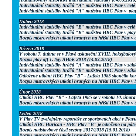
Individuální statistiky hráčů "A" mužstva HBC Plav v celé
Individuální statistiky hráčů "A" mužstva HBC Plav v play
Duben 2018
Individuální statistiky hráčů "B" mužstva HBC Plav v celé
Individuální statistiky hráčů "B" mužstva HBC Plav v play
Rozpis mistrovských utkání hraných na hřišti HBC Plav v
Březen 2018
V sobotu 7. dubna se v Plavě uskuteční XVIII. hokejbalový
Rozpis play off 1. ligy AHbK 2018 (14.03.2018)
Individuální statistiky hráčů "A" mužstva HBC Plav v zákl
Individuální statistiky hráčů "B" mužstva HBC Plav v zákl
Odložené utkání HBC Plav "B" - Lafeta 1985 skončilo kont
Rozpis mistrovských utkání hraných na hřišti HBC Plav v 
Únor 2018
Utkání HBC Plav "B" - Lafeta 1985 se v sobotu 10. února
Rozpis mistrovských utkání hraných na hřišti HBC Plav v 
Leden 2018
V Plav TV zveřejněny reportáže ze sportovních akcí v Plav
Utkání HBC Hurican - HBC Plav "B" je odloženo na pátek
Rozpis nadstavbové části sezóny 2017/2018 (15.01.2018)
Rozpis mistrovských utkání hraných na hřišti HBC Plav v 