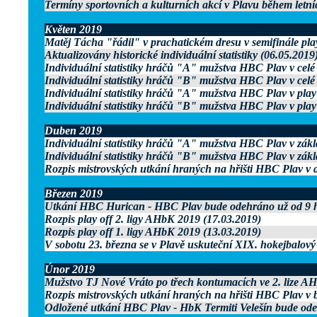
Termíny sportovních a kulturních akcí v Plavu během letn
Květen 2019
Matěj Tácha "řádil" v prachatickém dresu v semifinále play
Aktualizovány historické individuální statistiky (06.05.2019
Individuální statistiky hráčů "A" mužstva HBC Plav v celé
Individuální statistiky hráčů "B" mužstva HBC Plav v celé
Individuální statistiky hráčů "A" mužstva HBC Plav v play
Individuální statistiky hráčů "B" mužstva HBC Plav v play
Duben 2019
Individuální statistiky hráčů "A" mužstva HBC Plav v zákl
Individuální statistiky hráčů "B" mužstva HBC Plav v zákl
Rozpis mistrovských utkání hraných na hřišti HBC Plav v
Březen 2019
Utkání HBC Hurican - HBC Plav bude odehráno už od 9 h
Rozpis play off 2. ligy AHbK 2019 (17.03.2019)
Rozpis play off 1. ligy AHbK 2019 (13.03.2019)
V sobotu 23. března se v Plavě uskuteční XIX. hokejbalový 
Únor 2019
Mužstvo TJ Nové Vráto po třech kontumacích ve 2. lize AH
Rozpis mistrovských utkání hraných na hřišti HBC Plav v 
Odložené utkání HBC Plav - HbK Termiti Velešín bude odeh