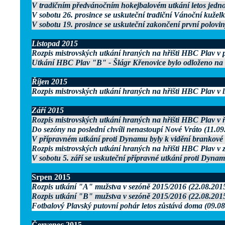
V tradičním předvánočním hokejbalovém utkání letos jedn
V sobotu 26. prosince se uskuteční tradiční Vánoční kuželk
V sobotu 19. prosince se uskuteční zakončení první polovin
Listopad 2015
Rozpis mistrovských utkání hraných na hřišti HBC Plav v p
Utkání HBC Plav "B" - Šlágr Křenovice bylo odloženo na 
Říjen 2015
Rozpis mistrovských utkání hraných na hřišti HBC Plav v l
Září 2015
Rozpis mistrovských utkání hraných na hřišti HBC Plav v ř
Do sezóny na poslední chvíli nenastoupí Nové Vráto (11.09
V přípravném utkání proti Dynamu byly k vidění brankov
Rozpis mistrovských utkání hraných na hřišti HBC Plav v z
V sobotu 5. září se uskuteční přípravné utkání proti Dyna
Srpen 2015
Rozpis utkání "A" mužstva v sezóně 2015/2016 (22.08.201
Rozpis utkání "B" mužstva v sezóně 2015/2016 (22.08.201
Fotbalový Plavský putovní pohár letos zůstává doma (09.08
Červenec 2015