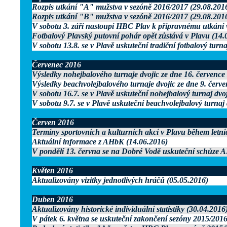
Rozpis utkání "A" mužstva v sezóně 2016/2017 (29.08.201
Rozpis utkání "B" mužstva v sezóně 2016/2017 (29.08.201
V sobotu 3. září nastoupí HBC Plav k přípravnému utkání 
Fotbalový Plavský putovní pohár opět zůstává v Plavu (14.
V sobotu 13.8. se v Plavě uskuteční tradiční fotbalový turn
Červenec 2016
Výsledky nohejbalového turnaje dvojic ze dne 16. července
Výsledky beachvolejbalového turnaje dvojic ze dne 9. červ
V sobotu 16.7. se v Plavě uskuteční nohejbalový turnaj dvo
V sobotu 9.7. se v Plavě uskuteční beachvolejbalový turnaj 
Červen 2016
Termíny sportovních a kulturních akcí v Plavu během letn
Aktuální informace z AHbK (14.06.2016)
V pondělí 13. června se na Dobré Vodě uskuteční schůze 
Květen 2016
Aktualizovány vizitky jednotlivých hráčů (05.05.2016)
Duben 2016
Aktualizovány historické individuální statistiky (30.04.2016
V pátek 6. května se uskuteční zakončení sezóny 2015/2016