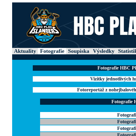
Aktuality
Fotografie
Soupiska
Výsledky
Statisti
Fotografie HBC Pla
Vizitky jednotlivých hr
Fotoreportáž z nohejbalovéh
Fotografie 
Fotograf
Fotograf
Fotograf
Fotograf